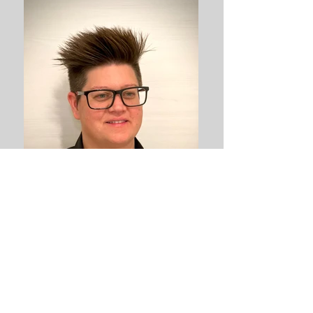
thumbnail_Andrea Glanz-Raidl