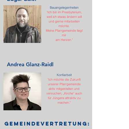
Bauangelegenheiten
"
Ich bin im Presbyterium,
weil ich etwas ändern will
und gerne mitarbeiten
möchte.
Meine Pfarrgemeinde liegt
mir
am Herzen."
Andrea Glanz-Raidl
Konfiarbeit
"
Ich möchte die Zukunft
unserer Pfarrgemeinde
aktiv mitgestalten und
versuchen, „Kirche“ auch
für Jüngere attraktiv zu
machen.
"
Gemeindevertretung: