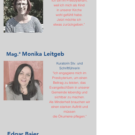
"
Ich bin im Presbyterium,
weil ich mich als Kind
in unserer Kirche
wohl gefühlt habe.
Jetzt möchte ich
etwas zurückgeben."
Monika Leitgeb
Mag.ª
Kuratorin Stv. und
Schriftführerin
"Ich engagiere mich im
Presbyterium, um einen
Beitrag zu leisten, das
EvangelischSein in unserer
Gemeinde lebendig und
sichtbar zu machen.
Als Minderheit brauchen wir
einen starken Auftritt und
müssen
die Ökumene pflegen."
Edgar Baier