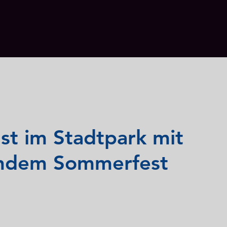
st im Stadtpark mit
endem Sommerfest